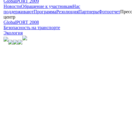
GlobalPORT 2009
Новости
Обращение к участникам
Нас
поддерживают
Программа
Резолюция
Партнеры
Фотоотчет
Пресс
центр
GlobalPORT 2008
Безопасность на транспорте
Экология